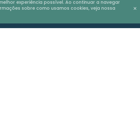
elhor experiência possível. Ao continuar a navegar
formações sobre como usamos cookies, veja nossa
s apoio para a sua organiz
e escolher a plataforma mais completa do mercado da saúde
rovision
SmartIA
Analytics
Medial Price