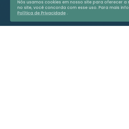
Nós usamos cookies em nosso site para oferecer a m
no site, você concorda com esse uso. Para mais in
Política de Privacidade
.
Mai
Conheça os benefícios d
Apoio Cotações
Apoio P