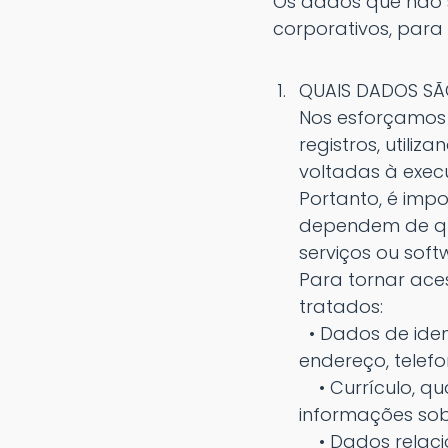
Os dados que não 
corporativos, para f
QUAIS DADOS SÃ
Nos esforçamos
registros, utili
voltadas à exec
Portanto, é imp
dependem de qua
serviços ou soft
Para tornar ace
tratados:
• Dados de iden
endereço, telefo
• Currículo, qu
informações sob
• Dados relacio