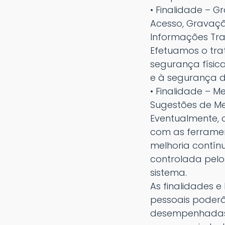
• Finalidade – 
Acesso, Gravaç
Informações Tra
Efetuamos o tra
segurança físic
e à segurança do
• Finalidade – M
Sugestões de Me
Eventualmente, 
com as ferramen
melhoria contín
controlada pelo
sistema.
As finalidades 
pessoais poderã
desempenhadas 