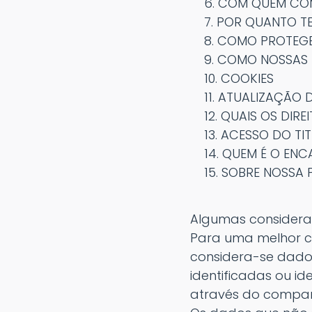
6. COM QUEM COM
7. POR QUANTO TE
8. COMO PROTEGE
9. COMO NOSSAS P
10. COOKIES
11. ATUALIZAÇÃO
12. QUAIS OS DIRE
13. ACESSO DO TI
14. QUEM É O ENC
15. SOBRE NOSSA P
Algumas consideraç
Para uma melhor c
considera-se dados
identificadas ou ide
através do compart