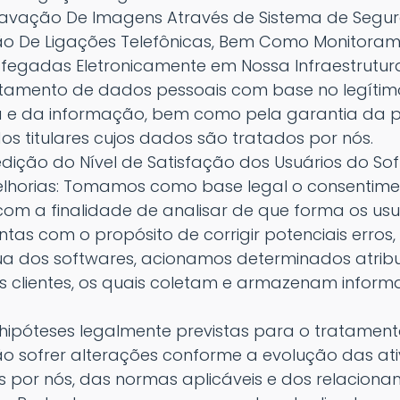
Gravação De Imagens Através de Sistema de Segur
ão De Ligações Telefônicas, Bem Como Monitora
fegadas Eletronicamente em Nossa Infraestrutu
tamento de dados pessoais com base no legítimo
a e da informação, bem como pela garantia da 
s titulares cujos dados são tratados por nós.
edição do Nível de Satisfação dos Usuários do So
lhorias: Tomamos como base legal o consentime
com a finalidade de analisar de que forma os us
tas com o propósito de corrigir potenciais erros
ua dos softwares, acionamos determinados atrib
s clientes, os quais coletam e armazenam inform
e hipóteses legalmente previstas para o tratame
o sofrer alterações conforme a evolução das at
por nós, das normas aplicáveis e dos relacion