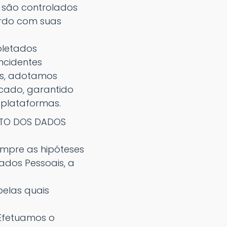
 são controlados
ordo com suas
oletados
incidentes
es, adotamos
rcado, garantido
plataformas.
NTO DOS DADOS
mpre as hipóteses
ados Pessoais, a
pelas quais
 Efetuamos o