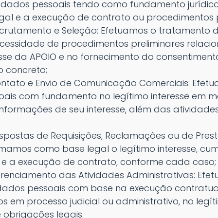
 dados pessoais tendo como fundamento jurídic
gal e a execução de contrato ou procedimentos p
Recrutamento e Seleção: Efetuamos o tratamento 
essidade de procedimentos preliminares relacio
esse da APOIO e no fornecimento do consentimento 
 concreto;
Contato e Envio de Comunicação Comerciais: Efet
ais com fundamento no legítimo interesse em man
 informações de seu interesse, além das atividad
Respostas de Requisições, Reclamações ou de Pres
Tomamos como base legal o legítimo interesse, c
 e a execução de contrato, conforme cada caso;
erenciamento das Atividades Administrativas: Efe
ados pessoais com base na execução contratual,
os em processo judicial ou administrativo, no legít
obrigações legais.