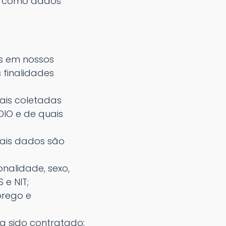
os como dados
s em nossos
 finalidades
ais coletadas
IO e de quais
uais dados são
nalidade, sexo,
 e NIT;
prego e
a sido contratado;