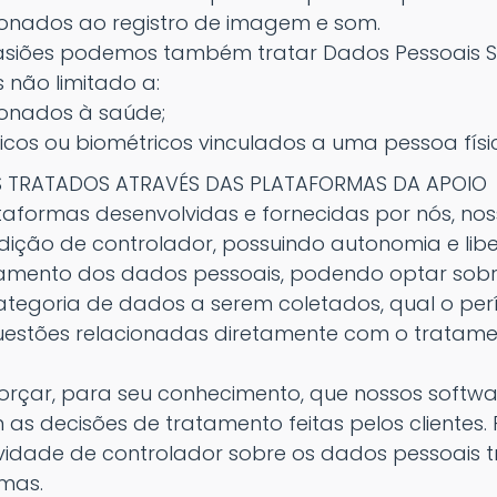
onados ao registro de imagem e som.
siões podemos também tratar Dados Pessoais Se
 não limitado a:
onados à saúde;
os ou biométricos vinculados a uma pessoa físi
 TRATADOS ATRAVÉS DAS PLATAFORMAS DA APOIO
aformas desenvolvidas e fornecidas por nós, noss
ção de controlador, possuindo autonomia e lib
tamento dos dados pessoais, podendo optar sobr
ategoria de dados a serem coletados, qual o per
uestões relacionadas diretamente com o tratam
forçar, para seu conhecimento, que nossos softw
as decisões de tratamento feitas pelos clientes.
vidade de controlador sobre os dados pessoais 
emas.