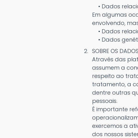
• Dados relaci
Em algumas oca
envolvendo, mas
• Dados relaci
• Dados genétic
SOBRE OS DADOS
Através das plat
assumem a condi
respeito ao tra
tratamento, a c
dentre outras q
pessoais.
É importante re
operacionalizam 
exercemos a ati
dos nossos sist