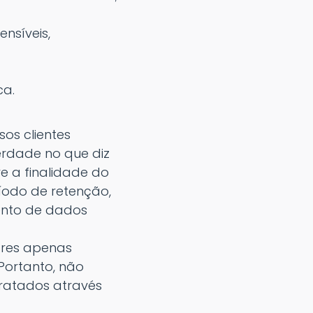
nsíveis,
ca.
os clientes
erdade no que diz
e a finalidade do
íodo de retenção,
ento de dados
ares apenas
 Portanto, não
tratados através