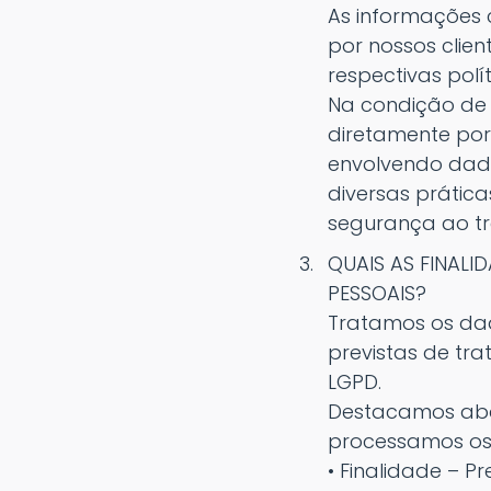
As informações 
por nossos clie
respectivas pol
Na condição de
diretamente por 
envolvendo dado
diversas prátic
segurança ao t
QUAIS AS FINAL
PESSOAIS?
Tratamos os dad
previstas de tr
LGPD.
Destacamos abai
processamos os
• Finalidade – P