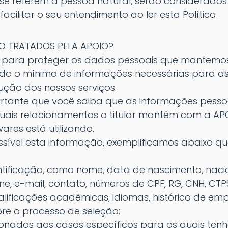
se referem à pessoa natural, serão considerad
acilitar o seu entendimento ao ler esta Política.
O TRATADOS PELA APOIO?
 para proteger os dados pessoais que mantemo
zando o mínimo de informações necessárias para as
ução dos nossos serviços.
ortante que você saiba que as informações pesso
is relacionamentos o titular mantém com a APO
wares está utilizando.
ssível esta informação, exemplificamos abaixo q
tificação, como nome, data de nascimento, nacio
ne, e-mail, contato, números de CPF, RG, CNH, CTPS
alificações acadêmicas, idiomas, histórico de em
re o processo de seleção;
nados aos casos específicos para os quais tenh