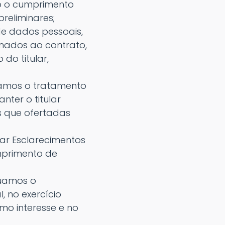
o o cumprimento
reliminares;
de dados pessoais,
nados ao contrato,
do titular,
uamos o tratamento
ter o titular
es que ofertadas
tar Esclarecimentos
umprimento de
tuamos o
 no exercício
imo interesse e no