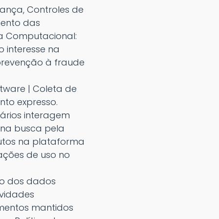
ança, Controles de
mento das
ra Computacional:
 interesse na
prevenção à fraude
ftware | Coleta de
nto expresso.
uários interagem
, na busca pela
utos na plataforma
ações de uso no
nto dos dados
ividades
amentos mantidos