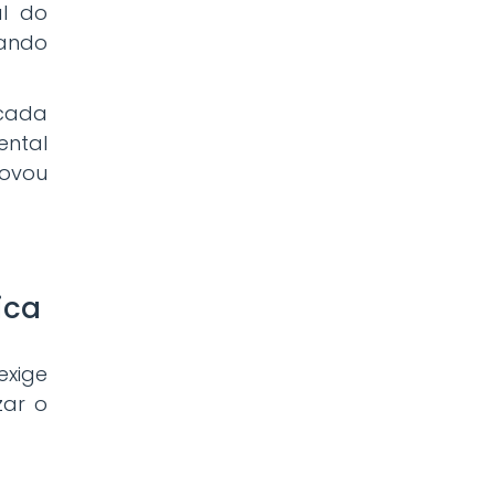
al do
ando
cada
ental
rovou
ica
xige
zar o