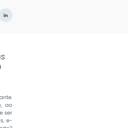
us
m
ante.
e, ao
e ser
s, e-