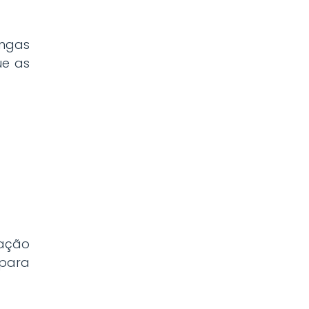
ingas
ue as
vação
 para