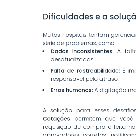
Dificuldades e a soluçã
Muitos hospitais tentam gerencia
série de problemas, como:
Dados inconsistentes:
A falt
desatualizadas.
Falta de rastreabilidade:
É imp
responsável pelo atraso.
Erros humanos:
A digitação man
A solução para esses desafio
Cotações
permitem que você c
requisição de compra é feita n
aprovadores corretos, notifi