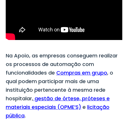
Na Apoio, as empresas conseguem realizar
os processos de automação com
funcionalidades de
Compras em grupo
, o
qual podem participar mais de uma
instituição pertencente à mesma rede
hospitalar,
gestão de órtese, próteses e
materiais especiais (OPME’S)
e
licitação
pública
.